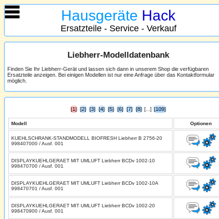
Hausgeräte
Hack
Ersatzteile - Service - Verkauf
Liebherr-Modelldatenbank
Finden Sie Ihr Liebherr-Gerät und lassen sich dann in unserem Shop die verfügbaren
Ersatzteile anzeigen. Bei einigen Modellen ist nur eine Anfrage über das Kontaktformular
möglich.
[1]
[2]
[3]
[4]
[5]
[6]
[7]
[8]
[...]
[109]
Modell
Optionen
KUEHLSCHRANK-STANDMODELL BIOFRESH Liebherr B 2756-20
998407000 / Ausf. 001
DISPLAYKUEHLGERAET MIT UMLUFT Liebherr BCDv 1002-10
998470700 / Ausf. 001
DISPLAYKUEHLGERAET MIT UMLUFT Liebherr BCDv 1002-10A
998470701 / Ausf. 001
DISPLAYKUEHLGERAET MIT UMLUFT Liebherr BCDv 1002-20
998470900 / Ausf. 001