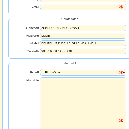
Email
Gerätedaten
Geräteart
Hersteller
Modell
GeräteNr
Nachricht
Betreff
Nachricht