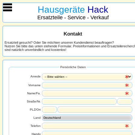
Hausgeräte
Hack
Ersatzteile - Service - Verkauf
Kontakt
Ersatzteil gesucht? Oder Sie möchten unseren Kundendienst beauftragen?
Nutzen Sie bitte das unten stehende Formular. Preisinformationen und Ersatzteilerecher
sind natürlich unverbindlich und kostenlos!
Persönliche Daten
Anrede
Vorname
Name/Fa.
Straße/Nr.
PLZ/Ort
Land
Telefon
Handy