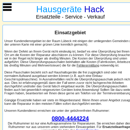
Hausgeräte
Hack
Ersatzteile - Service - Verkauf
Einsatzgebiet
Unser Kundendienstgebiet ist der Raum Lübeck mit einigen der umliegenden Gemeinden 
der unteren Karte mit einer grünen Linie kenntlich gemacht).
Wenn der Defekt an Ihrem Gerät nicht eindeutig ist, bedarf es eine Überprüfung bei Ihnen
Ort um die Kosten der Reparatur abschätzen zu können. Für diese Überprüfung brauche
wir in der Regel nicht länger als dreißig Minuten. Die Kosten der Überprüfung sind unten
aufgeführt. Diese Überprüfungspauschalen beinhalten alle Kosten (Fahrtkosten, Arbeitsze
bis dreißig Minuten und Mehrwertsteuer) die für die
Fehlerermittlung
notwendig ist.
Diese Pauschalen bezieht sich auf Haushaltsgeräte die frei zugänglich sind oder mit
normalem Aufwand ausgebaut werden können (z.B. auch eine Einbau-
Geschirrspülmaschine). In Ausnahmefällen reicht die Überprüfungspauschale jedoch nich
aus: Dies ist erfahrungsgemäß dann der Fall wenn zuvor nicht fachgerechte Arbeiten
durchgeführt und/oder das Gerät falsch eingebaut wurde. Die Überprüfungspauschalen
finden auch bei gewerblich eingesetzten Geräten keine Anwendung! Sollten Sie dazu weit
Fragen haben, beantworten wir Ihnen diese gerne am Telefon vor der Terminvereinbarung
Gängige Ersatzteile haben wir stets im Wagenbestand. Wenn Ihnen unser Angebot zusagt
kann die Reparatur in den meisten Fällen sofort durchgeführt werden.
Unseren Kundendienst erreichen sie unter der gebührenfreien Rufnummer:
0800-4444224
Die Rufnummer ist nur eine Auftragsannahme für Reparaturen. Sie erreichen daher die
Rufnummer nur aus unserem unten stehendem Einsatzgebiet. Für
Ersatzteileanfrag