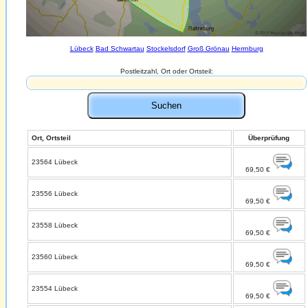
Lübeck
Bad Schwartau
Stockelsdorf
Groß Grönau
Herrnburg
Postleitzahl, Ort oder Ortsteil:
Ort, Ortsteil
Überprüfung
23564 Lübeck
69,50 €
23556 Lübeck
69,50 €
23558 Lübeck
69,50 €
23560 Lübeck
69,50 €
23554 Lübeck
69,50 €