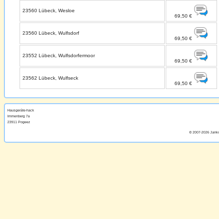
23560 Lübeck, Wesloe
69,50 €
23560 Lübeck, Wulfsdorf
69,50 €
23552 Lübeck, Wulfsdorfermoor
69,50 €
23562 Lübeck, Wulfseck
69,50 €
Hausgeräte-hack
Immenberg 7a
23911 Pogeez
© 2007
-
2026 Jank