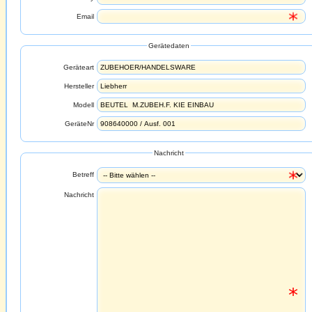
Email
Gerätedaten
Geräteart
Hersteller
Modell
GeräteNr
Nachricht
Betreff
Nachricht