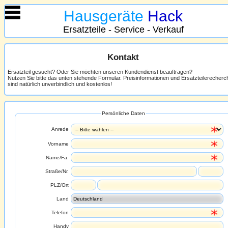
Hausgeräte
Hack
Ersatzteile - Service - Verkauf
Kontakt
Ersatzteil gesucht? Oder Sie möchten unseren Kundendienst beauftragen?
Nutzen Sie bitte das unten stehende Formular. Preisinformationen und Ersatzteilerecher
sind natürlich unverbindlich und kostenlos!
Persönliche Daten
Anrede
Vorname
Name/Fa.
Straße/Nr.
PLZ/Ort
Land
Telefon
Handy