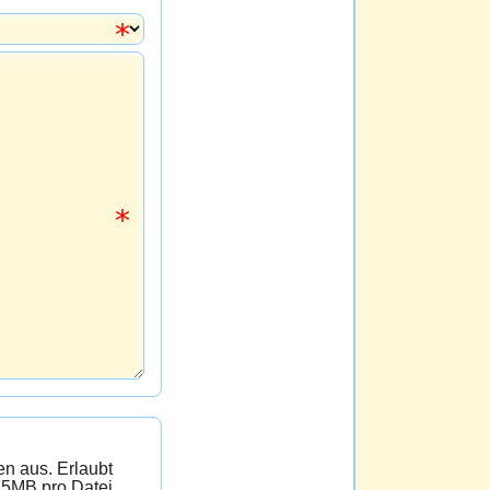
 Erlaubt
 5MB pro Datei.