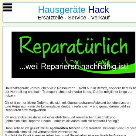
Hausgeräte
Hack
Ersatzteile - Service - Verkauf
Haushaltsgeräte verbrauchen viele Ressourcen – nicht nur im Betrieb, sondern bereits be
der Herstellung und beim Transport. Umso sinnvoller ist es, Geräte möglichst lange zu
nutzen.
Oft sind es nur kleine Defekte, die sich mit überschaubarem Aufwand beheben lassen.
Eine Reparatur kann die Lebensdauer deutlich verlängern – und genau darum geht es:
Reparieren statt Wegwerfen.
Ich unterstütze Sie dabei mit einer ehrlichen und realistischen Einschätzung:
Lohnt sich eine Reparatur noch – oder ist ein Austausch die bessere Lösung?
Dabei arbeite ich gezielt mit
ausgewählten Marken und Geräten
, bei denen eine Repara
technisch sinnvoll und wirtschaftlich vertretbar ist.
So bleibt die Qualität meiner Arbeit hoch und Sie erhalten eine verlässliche Aussage.