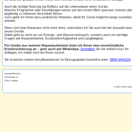
Auch die richtige Nutzung hat Einfluss auf die Lebensdauer eines Geräts.
Manche Programme oder Einstellungen wirken auf den ersten Blick sparsam, können abe
langfristig zu höherem Verschleiß führen.
Gern gebe ich Ihnen dazu praktische Hinweise, damit Ihr Gerät möglichst lange zuverläs
arbeitet.
Wenn sich eine Reparatur nicht mehr lohnt, unterstütze ich Sie auch bei der Auswahl eine
neuen Geräts.
Dabei geht es nicht nur um Energie- und Wasserverbrauch, sondern auch um wichtige
Fragen wie Reparierbarkeit, Ersatzteilverfügbarkeit und Langlebigkeit.
Für Geräte aus meinem Reparaturbereich biete ich Ihnen eine unverbindliche
Ersteinschätzung an – gern auch per WhatsApp.
Schreiben
Sie mir einfach kurz Ihr
Anliegen, ich melde mich bei Ihnen zurück.
Sie erreichen meinen Anrufbeantworter im Einzugsgebiet kostenfrei unter:
0800-4444224
Hausgeräte-hack
Immenberg 7a
23911 Pogeez
© 2007
-
2026 Jank