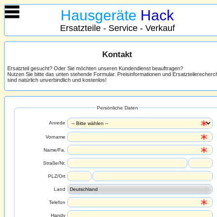
Hausgeräte
Hack
Ersatzteile - Service - Verkauf
Kontakt
Ersatzteil gesucht? Oder Sie möchten unseren Kundendienst beauftragen?
Nutzen Sie bitte das unten stehende Formular. Preisinformationen und Ersatzteilerecher
sind natürlich unverbindlich und kostenlos!
Persönliche Daten
Anrede
Vorname
Name/Fa.
Straße/Nr.
PLZ/Ort
Land
Telefon
Handy