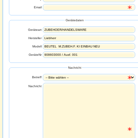
Email
Gerätedaten
Geräteart
Hersteller
Modell
GeräteNr
Nachricht
Betreff
Nachricht