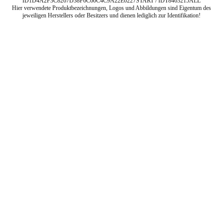
ID1D4A2F3C8267D38F6C60C4C9A22E0227START / IDT8463215ALL
Hier verwendete Produktbezeichnungen, Logos und Abbildungen sind Eigentum des
jeweiligen Herstellers oder Besitzers und dienen lediglich zur Identifikation!