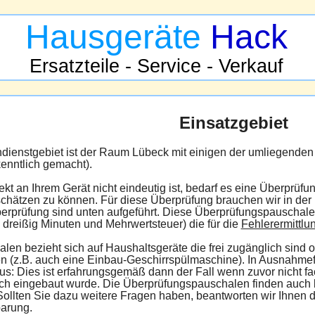
Hausgeräte
Hack
Ersatzteile - Service - Verkauf
Einsatzgebiet
ienstgebiet ist der Raum Lübeck mit einigen der umliegenden 
kenntlich gemacht).
t an Ihrem Gerät nicht eindeutig ist, bedarf es eine Überprüfun
chätzen zu können. Für diese Überprüfung brauchen wir in der R
erprüfung sind unten aufgeführt. Diese Überprüfungspauschalen
s dreißig Minuten und Mehrwertsteuer) die für die
Fehlerermittlu
len bezieht sich auf Haushaltsgeräte die frei zugänglich sin
 (z.B. auch eine Einbau-Geschirrspülmaschine). In Ausnahmef
aus: Dies ist erfahrungsgemäß dann der Fall wenn zuvor nicht f
sch eingebaut wurde. Die Überprüfungspauschalen finden auch 
llten Sie dazu weitere Fragen haben, beantworten wir Ihnen d
arung.