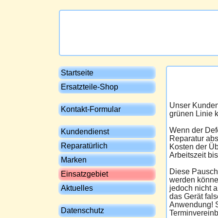
Startseite
Ersatzteile-Shop
Unser Kundend
Kontakt-Formular
grünen Linie 
Wenn der Defek
Kundendienst
Reparatur abs
Reparatürlich
Kosten der Üb
Arbeitszeit bi
Marken
Diese Pauscha
Einsatzgebiet
werden können
jedoch nicht 
Aktuelles
das Gerät fal
Anwendung! So
Datenschutz
Terminvereinb