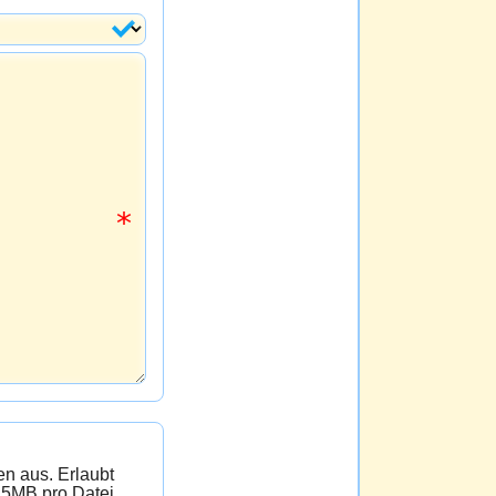
 Erlaubt
 5MB pro Datei.