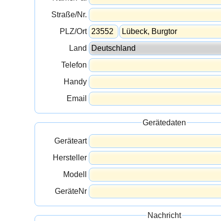
Straße/Nr.
PLZ/Ort
Land
Telefon
Handy
Email
Gerätedaten
Geräteart
Hersteller
Modell
GeräteNr
Nachricht