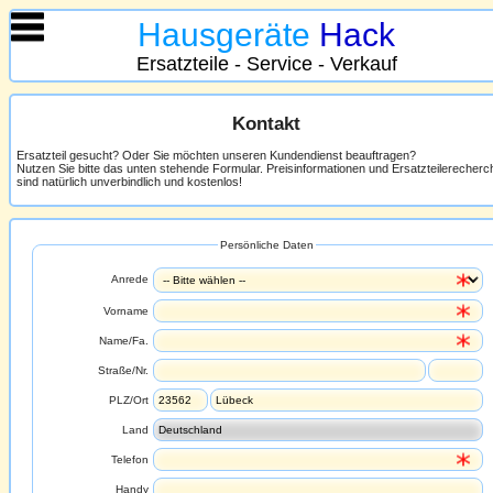
Hausgeräte
Hack
Ersatzteile - Service - Verkauf
Kontakt
Ersatzteil gesucht? Oder Sie möchten unseren Kundendienst beauftragen?
Nutzen Sie bitte das unten stehende Formular. Preisinformationen und Ersatzteilerecher
sind natürlich unverbindlich und kostenlos!
Persönliche Daten
Anrede
Vorname
Name/Fa.
Straße/Nr.
PLZ/Ort
Land
Telefon
Handy