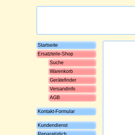
Startseite
Ersatzteile-Shop
Suche
Warenkorb
Gerätefinder
Versandinfo
AGB
Kontakt-Formular
Kundendienst
Reparatürlich