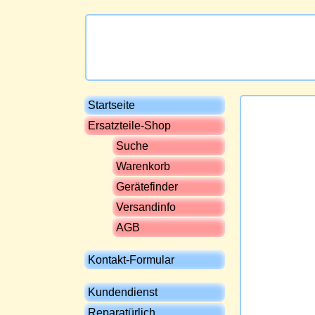
Startseite
Ersatzteile-Shop
Suche
Warenkorb
Gerätefinder
Versandinfo
AGB
Kontakt-Formular
Kundendienst
Reparatürlich