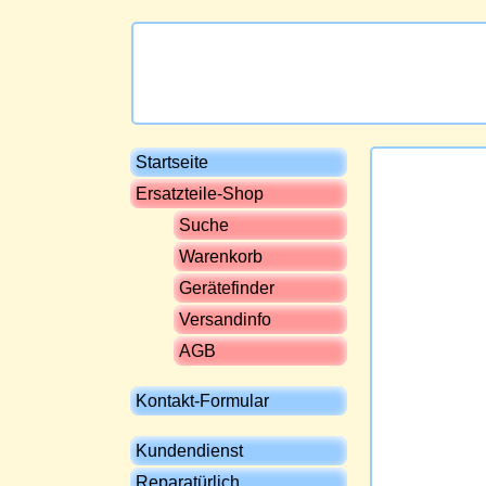
Startseite
Ersatzteile-Shop
Suche
Warenkorb
Gerätefinder
Versandinfo
AGB
Kontakt-Formular
Kundendienst
Reparatürlich