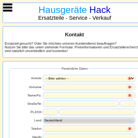
Hausgeräte
Hack
Ersatzteile - Service - Verkauf
Kontakt
Ersatzteil gesucht? Oder Sie möchten unseren Kundendienst beauftragen?
Nutzen Sie bitte das unten stehende Formular. Preisinformationen und Ersatzteilerecher
sind natürlich unverbindlich und kostenlos!
Persönliche Daten
Anrede
Vorname
Name/Fa.
Straße/Nr.
PLZ/Ort
Land
Telefon
Handy