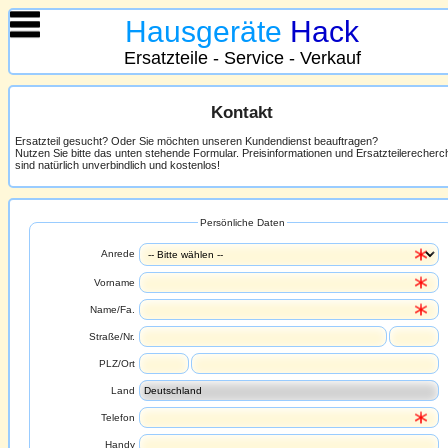
Hausgeräte
Hack
Ersatzteile - Service - Verkauf
Kontakt
Ersatzteil gesucht? Oder Sie möchten unseren Kundendienst beauftragen?
Nutzen Sie bitte das unten stehende Formular. Preisinformationen und Ersatzteilerecher
sind natürlich unverbindlich und kostenlos!
Persönliche Daten
Anrede
Vorname
Name/Fa.
Straße/Nr.
PLZ/Ort
Land
Telefon
Handy