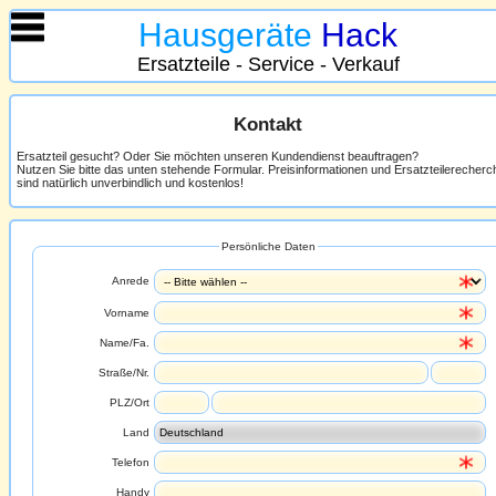
Hausgeräte
Hack
Ersatzteile - Service - Verkauf
Kontakt
Ersatzteil gesucht? Oder Sie möchten unseren Kundendienst beauftragen?
Nutzen Sie bitte das unten stehende Formular. Preisinformationen und Ersatzteilerecher
sind natürlich unverbindlich und kostenlos!
Persönliche Daten
Anrede
Vorname
Name/Fa.
Straße/Nr.
PLZ/Ort
Land
Telefon
Handy