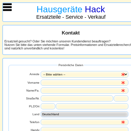
Hausgeräte
Hack
Ersatzteile - Service - Verkauf
Kontakt
Ersatzteil gesucht? Oder Sie möchten unseren Kundendienst beauftragen?
Nutzen Sie bitte das unten stehende Formular. Preisinformationen und Ersatzteilerecher
sind natürlich unverbindlich und kostenlos!
Persönliche Daten
Anrede
Vorname
Name/Fa.
Straße/Nr.
PLZ/Ort
Land
Telefon
Handy