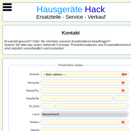
Hausgeräte
Hack
Ersatzteile - Service - Verkauf
Kontakt
Ersatzteil gesucht? Oder Sie möchten unseren Kundendienst beauftragen?
Nutzen Sie bitte das unten stehende Formular. Preisinformationen und Ersatzteilerecher
sind natürlich unverbindlich und kostenlos!
Persönliche Daten
Anrede
Vorname
Name/Fa.
Straße/Nr.
PLZ/Ort
Land
Telefon
Handy