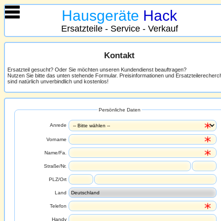
Hausgeräte
Hack
Ersatzteile - Service - Verkauf
Kontakt
Ersatzteil gesucht? Oder Sie möchten unseren Kundendienst beauftragen?
Nutzen Sie bitte das unten stehende Formular. Preisinformationen und Ersatzteilerecher
sind natürlich unverbindlich und kostenlos!
Persönliche Daten
Anrede
Vorname
Name/Fa.
Straße/Nr.
PLZ/Ort
Land
Telefon
Handy