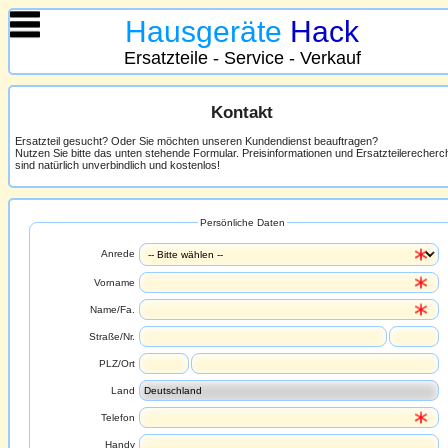
Hausgeräte
Hack
Ersatzteile - Service - Verkauf
Kontakt
Ersatzteil gesucht? Oder Sie möchten unseren Kundendienst beauftragen?
Nutzen Sie bitte das unten stehende Formular. Preisinformationen und Ersatzteilerecher
sind natürlich unverbindlich und kostenlos!
Persönliche Daten
Anrede
Vorname
Name/Fa.
Straße/Nr.
PLZ/Ort
Land
Telefon
Handy