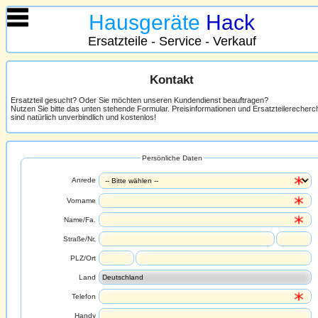
Hausgeräte
Hack
Ersatzteile - Service - Verkauf
Kontakt
Ersatzteil gesucht? Oder Sie möchten unseren Kundendienst beauftragen?
Nutzen Sie bitte das unten stehende Formular. Preisinformationen und Ersatzteilerecher
sind natürlich unverbindlich und kostenlos!
Persönliche Daten
Anrede
Vorname
Name/Fa.
Straße/Nr.
PLZ/Ort
Land
Telefon
Handy