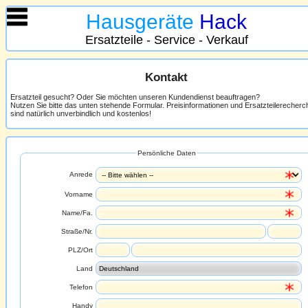
Hausgeräte
Hack
Ersatzteile - Service - Verkauf
Kontakt
Ersatzteil gesucht? Oder Sie möchten unseren Kundendienst beauftragen?
Nutzen Sie bitte das unten stehende Formular. Preisinformationen und Ersatzteilerecher
sind natürlich unverbindlich und kostenlos!
Persönliche Daten
Anrede
Vorname
Name/Fa.
Straße/Nr.
PLZ/Ort
Land
Telefon
Handy