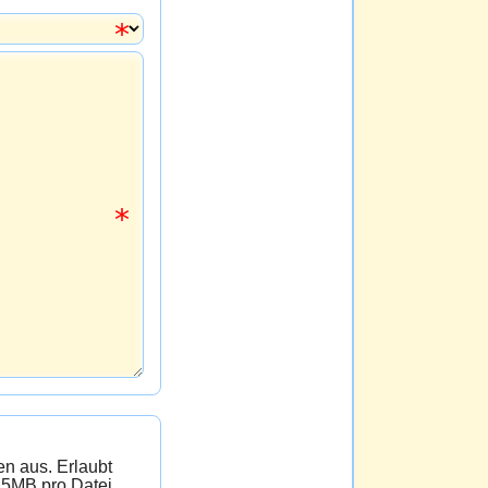
 Erlaubt
 5MB pro Datei.