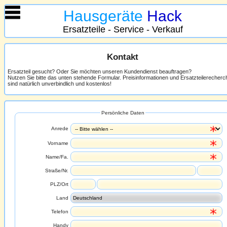
Hausgeräte
Hack
Ersatzteile - Service - Verkauf
Kontakt
Ersatzteil gesucht? Oder Sie möchten unseren Kundendienst beauftragen?
Nutzen Sie bitte das unten stehende Formular. Preisinformationen und Ersatzteilerecher
sind natürlich unverbindlich und kostenlos!
Persönliche Daten
Anrede
Vorname
Name/Fa.
Straße/Nr.
PLZ/Ort
Land
Telefon
Handy