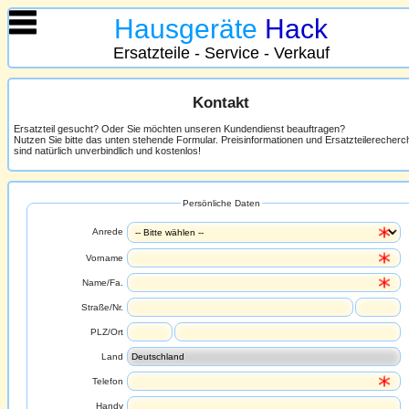
Hausgeräte
Hack
Ersatzteile - Service - Verkauf
Kontakt
Ersatzteil gesucht? Oder Sie möchten unseren Kundendienst beauftragen?
Nutzen Sie bitte das unten stehende Formular. Preisinformationen und Ersatzteilerecher
sind natürlich unverbindlich und kostenlos!
Persönliche Daten
Anrede
Vorname
Name/Fa.
Straße/Nr.
PLZ/Ort
Land
Telefon
Handy