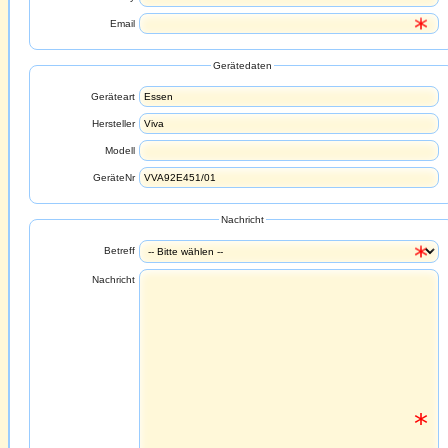
Email
Gerätedaten
Geräteart
Hersteller
Modell
GeräteNr
Nachricht
Betreff
Nachricht