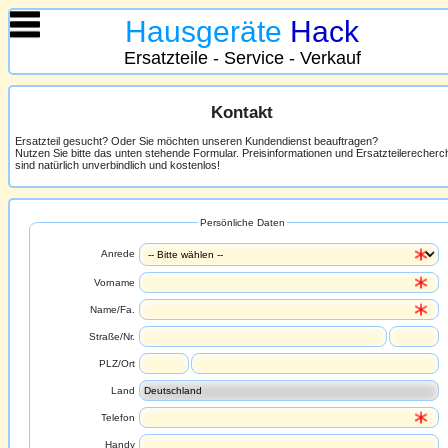
Hausgeräte
Hack
Ersatzteile - Service - Verkauf
Kontakt
Ersatzteil gesucht? Oder Sie möchten unseren Kundendienst beauftragen?
Nutzen Sie bitte das unten stehende Formular. Preisinformationen und Ersatzteilerecher
sind natürlich unverbindlich und kostenlos!
Persönliche Daten
Anrede
Vorname
Name/Fa.
Straße/Nr.
PLZ/Ort
Land
Telefon
Handy