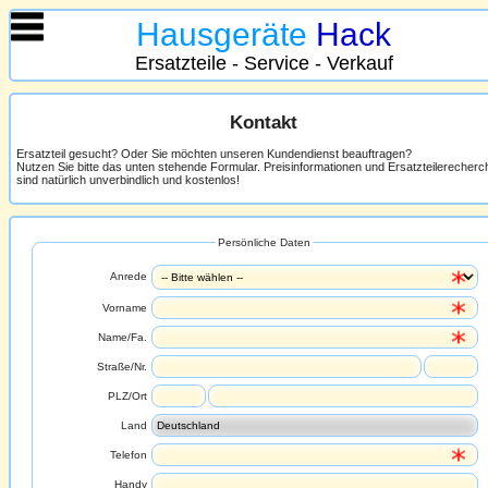
Hausgeräte
Hack
Ersatzteile - Service - Verkauf
Kontakt
Ersatzteil gesucht? Oder Sie möchten unseren Kundendienst beauftragen?
Nutzen Sie bitte das unten stehende Formular. Preisinformationen und Ersatzteilerecher
sind natürlich unverbindlich und kostenlos!
Persönliche Daten
Anrede
Vorname
Name/Fa.
Straße/Nr.
PLZ/Ort
Land
Telefon
Handy