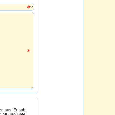
 Erlaubt
 5MB pro Datei.