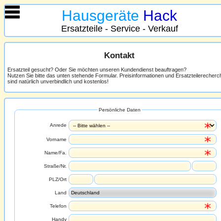
Hausgeräte
Hack
Ersatzteile - Service - Verkauf
Kontakt
Ersatzteil gesucht? Oder Sie möchten unseren Kundendienst beauftragen?
Nutzen Sie bitte das unten stehende Formular. Preisinformationen und Ersatzteilerecher
sind natürlich unverbindlich und kostenlos!
Persönliche Daten
Anrede
Vorname
Name/Fa.
Straße/Nr.
PLZ/Ort
Land
Telefon
Handy