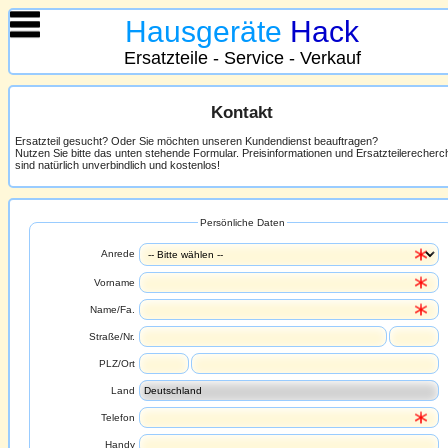
Hausgeräte
Hack
Ersatzteile - Service - Verkauf
Kontakt
Ersatzteil gesucht? Oder Sie möchten unseren Kundendienst beauftragen?
Nutzen Sie bitte das unten stehende Formular. Preisinformationen und Ersatzteilerecher
sind natürlich unverbindlich und kostenlos!
Persönliche Daten
Anrede
Vorname
Name/Fa.
Straße/Nr.
PLZ/Ort
Land
Telefon
Handy