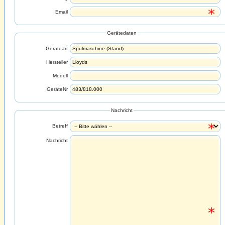
Email
Gerätedaten
Geräteart
Hersteller
Modell
GeräteNr
Nachricht
Betreff
Nachricht