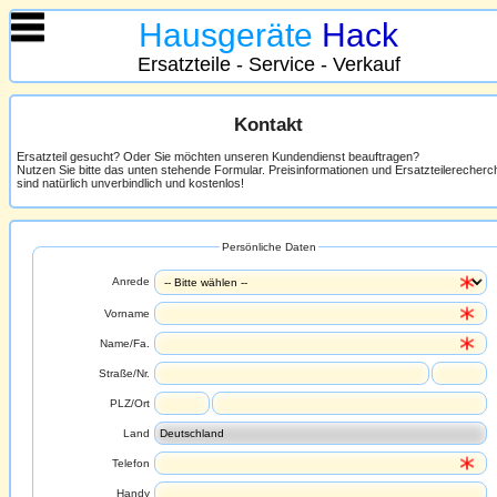
Hausgeräte
Hack
Ersatzteile - Service - Verkauf
Kontakt
Ersatzteil gesucht? Oder Sie möchten unseren Kundendienst beauftragen?
Nutzen Sie bitte das unten stehende Formular. Preisinformationen und Ersatzteilerecher
sind natürlich unverbindlich und kostenlos!
Persönliche Daten
Anrede
Vorname
Name/Fa.
Straße/Nr.
PLZ/Ort
Land
Telefon
Handy