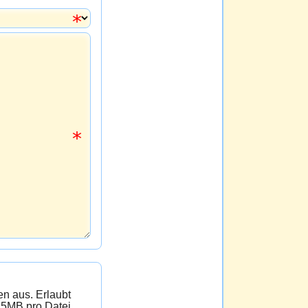
 Erlaubt
 5MB pro Datei.