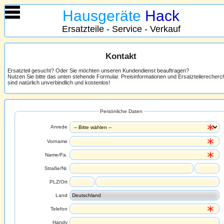
Hausgeräte
Hack
Ersatzteile - Service - Verkauf
Kontakt
Ersatzteil gesucht? Oder Sie möchten unseren Kundendienst beauftragen?
Nutzen Sie bitte das unten stehende Formular. Preisinformationen und Ersatzteilerecher
sind natürlich unverbindlich und kostenlos!
Persönliche Daten
Anrede
Vorname
Name/Fa.
Straße/Nr.
PLZ/Ort
Land
Telefon
Handy